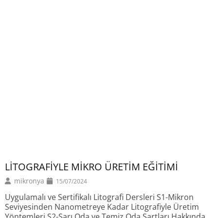
3
(
N
t
ü
(
k
LİTOGRAFİYLE MİKRO ÜRETİM EĞİTİMİ
b
t
mikronya
15/07/2024
v
Uygulamalı ve Sertifikalı Litografi Dersleri S1-Mikron
Seviyesinden Nanometreye Kadar Litografiyle Üretim
Yöntemleri S2-Sarı Oda ve Temiz Oda Şartları Hakkında