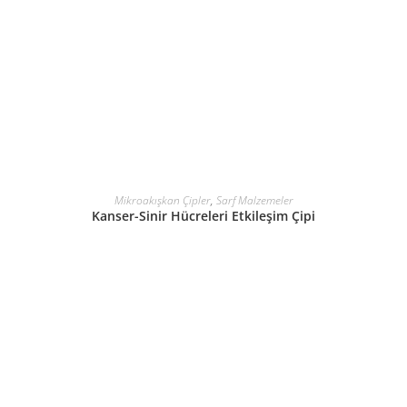
DEVAMINI OKU
Mikroakışkan Çipler
,
Sarf Malzemeler
Kanser-Sinir Hücreleri Etkileşim Çipi