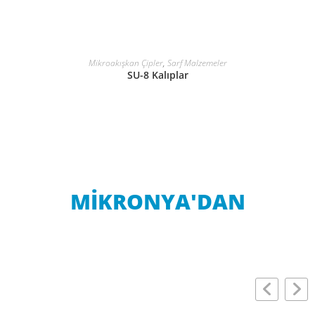
DEVAMINI OKU
Mikroakışkan Çipler
,
Sarf Malzemeler
SU-8 Kalıplar
MİKRONYA'DAN