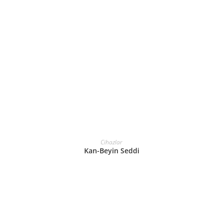
DEVAMINI OKU
Cihazlar
Kan-Beyin Seddi