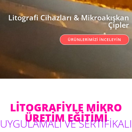
Litografi Cihazları & Mikroakışkan
Çipler
ÜRÜNLERİMİZİ İNCELEYİN
LİTOGRAFİYLE MİKRO
ÜRETİM EĞİTİMİ​​
UYGULAMALI VE SERTİFİKALI​​